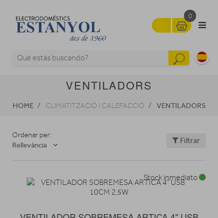
0
VENTILADORS
HOME
VENTILADORS
CLIMATITZACIÓ I CALEFACCIÓ
Ordenar per:
Filtrar
Rellevància
Stock inmediato
VENTILADOR SOBREMESA ARTICA 4" USB