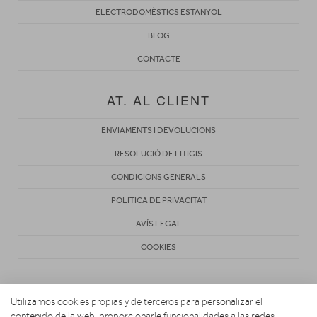
ELECTRODOMÈSTICS ESTANYOL
BLOG
CONTACTE
AT. AL CLIENT
ENVIAMENTS I DEVOLUCIONS
RESOLUCIÓ DE LITIGIS
CONDICIONS GENERALS
POLITICA DE PRIVACITAT
AVÍS LEGAL
COOKIES
Utilizamos cookies propias y de terceros para personalizar el
contenido de la web, proporcionarle funcionalidades a las redes