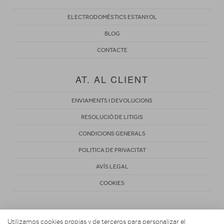
ELECTRODOMÈSTICS ESTANYOL
BLOG
CONTACTE
AT. AL CLIENT
ENVIAMENTS I DEVOLUCIONS
RESOLUCIÓ DE LITIGIS
CONDICIONS GENERALS
POLITICA DE PRIVACITAT
AVÍS LEGAL
COOKIES
Utilizamos cookies propias y de terceros para personalizar el