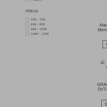
PREUS
49€ - 70€
Aiw
69€ - 89€
Memo
88€ - 109€
108€ - 129€
GRA
DVT4