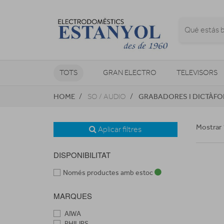
TOTS
GRAN ELECTRO
TELEVISORS
HOME
GRABADORES I DICTÀF
SO / AUDIO
CLIMATITZACIÓ I CALEFACCIÓ
Mostrar 
Aplicar filtres
DISPONIBILITAT
Només productes amb estoc
MARQUES
AIWA
PHILIPS