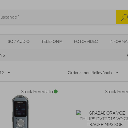
SO / AUDIO
TELEFONIA
FOTO/VIDEO
INFORMÀ
ONS
MOBILITAT URBANA
NAVEGADORS GPS
CONSOLES
12
Rellevància
Ordenar per:
Stock inmediato
Stock inme