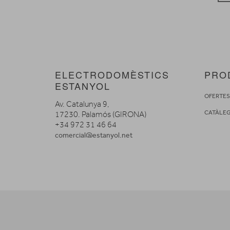
ELECTRODOMÈSTICS
PRO
ESTANYOL
OFERTE
Av. Catalunya 9,
CATÀLE
17230. Palamós (GIRONA)
+34 972 31 46 64
comercial@estanyol.net