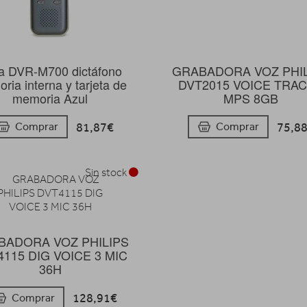
a DVR-M700 dictáfono
GRABADORA VOZ PHI
ria interna y tarjeta de
DVT2015 VOICE TRA
memoria Azul
MPS 8GB
81,87€
75,8
Comprar
Comprar
Sin stock
BADORA VOZ PHILIPS
115 DIG VOICE 3 MIC
36H
128,91€
Comprar