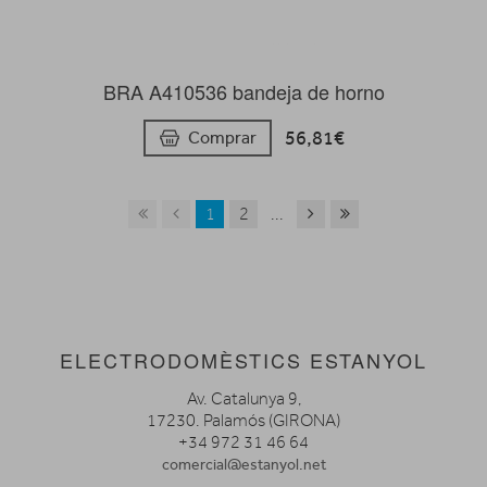
BRA A410536 bandeja de horno
56,81€
Comprar
1
2
...
ELECTRODOMÈSTICS ESTANYOL
Av. Catalunya 9,
17230. Palamós (GIRONA)
+34 972 31 46 64
comercial@estanyol.net