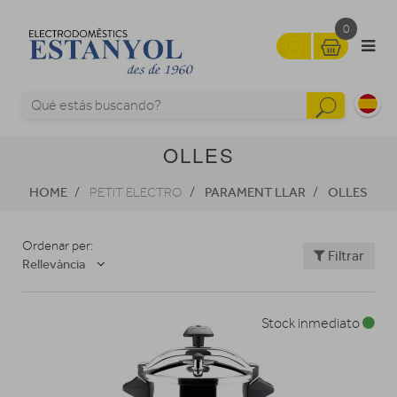
0
OLLES
HOME
PARAMENT LLAR
OLLES
PETIT ELECTRO
Ordenar per:
Filtrar
Rellevància
Stock inmediato