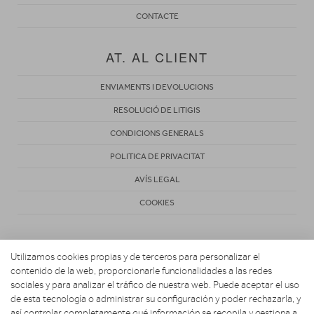
CONTACTE
AT. AL CLIENT
ENVIAMENTS I DEVOLUCIONS
RESOLUCIÓ DE LITIGIS
CONDICIONS GENERALS
POLITICA DE PRIVACITAT
AVÍS LEGAL
COOKIES
Utilizamos cookies propias y de terceros para personalizar el
contenido de la web, proporcionarle funcionalidades a las redes
sociales y para analizar el tráfico de nuestra web. Puede aceptar el uso
de esta tecnología o administrar su configuración y poder rechazarla, y
Copyright 2026. ELECTRODOMÈSTICS ESTANYOL
así controlar completamente qué información se recopila y gestiona a