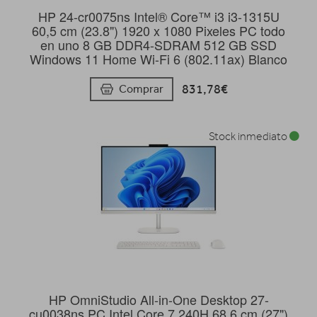
HP 24-cr0075ns Intel® Core™ i3 i3-1315U
60,5 cm (23.8") 1920 x 1080 Pixeles PC todo
en uno 8 GB DDR4-SDRAM 512 GB SSD
Windows 11 Home Wi-Fi 6 (802.11ax) Blanco
831,78€
Comprar
Stock inmediato
HP OmniStudio All-in-One Desktop 27-
cu0038ns PC Intel Core 7 240H 68,6 cm (27")