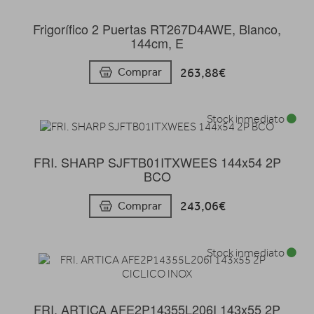
Frigorífico 2 Puertas RT267D4AWE, Blanco,
144cm, E
263,88€
Comprar
Stock inmediato
FRI. SHARP SJFTB01ITXWEES 144x54 2P
BCO
243,06€
Comprar
Stock inmediato
FRI. ARTICA AFE2P14355L206I 143x55 2P