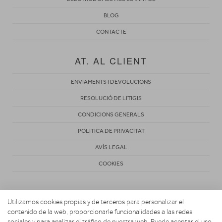
BLOG
CONTACTE
AT. AL CLIENT
ENVIAMENTS I DEVOLUCIONS
RESOLUCIÓ DE LITIGIS
CONDICIONS GENERALS
POLITICA DE PRIVACITAT
AVÍS LEGAL
COOKIES
Utilizamos cookies propias y de terceros para personalizar el
contenido de la web, proporcionarle funcionalidades a las redes
sociales y para analizar el tráfico de nuestra web. Puede aceptar el uso