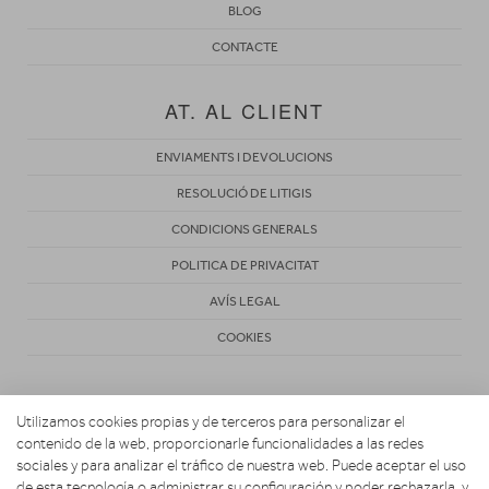
BLOG
CONTACTE
AT. AL CLIENT
ENVIAMENTS I DEVOLUCIONS
RESOLUCIÓ DE LITIGIS
CONDICIONS GENERALS
POLITICA DE PRIVACITAT
AVÍS LEGAL
COOKIES
Utilizamos cookies propias y de terceros para personalizar el
contenido de la web, proporcionarle funcionalidades a las redes
sociales y para analizar el tráfico de nuestra web. Puede aceptar el uso
de esta tecnología o administrar su configuración y poder rechazarla, y