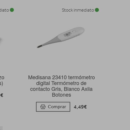
diato
Stock inmediato
zo
Medisana 23410 termómetro
s)
digital Termómetro de
contacto Gris, Blanco Axila
Botones
0€
4,49€
Comprar