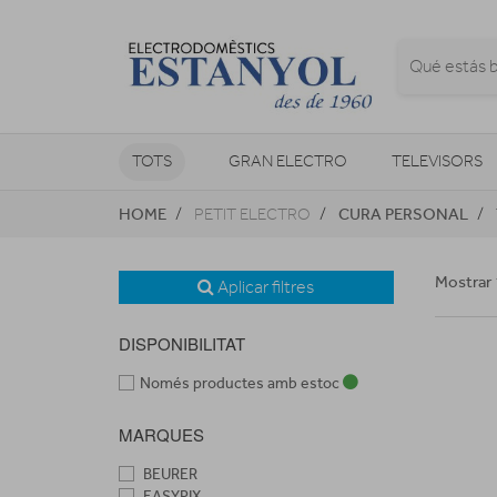
TOTS
GRAN ELECTRO
TELEVISORS
HOME
CURA PERSONAL
PETIT ELECTRO
CLIMATITZACIÓ I CALEFACCIÓ
Mostrar 
Aplicar filtres
DISPONIBILITAT
Només productes amb estoc
MARQUES
BEURER
EASYPIX