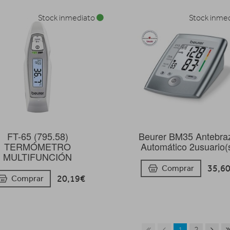
Stock inmediato
Stock inme
FT-65 (795.58)
Beurer BM35 Antebra
TERMÓMETRO
Automático 2usuario(
MULTIFUNCIÓN
35,6
Comprar
20,19€
Comprar
1
2