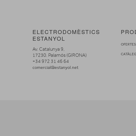
ELECTRODOMÈSTICS
PRO
ESTANYOL
OFERTE
Av. Catalunya 9,
CATÀLE
17230. Palamós (GIRONA)
+34 972 31 46 64
comercial@estanyol.net