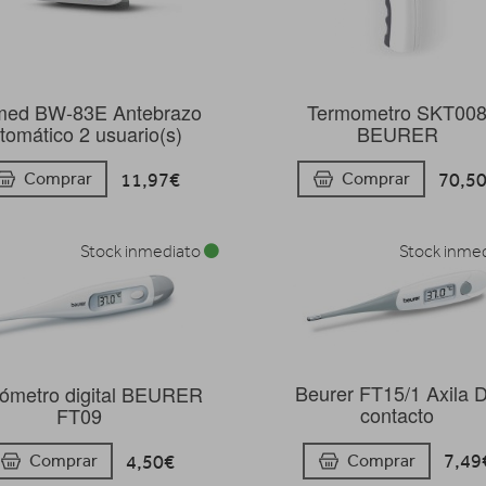
ed BW-83E Antebrazo
Termometro SKT00
tomático 2 usuario(s)
BEURER
11,97€
70,5
Comprar
Comprar
Stock inmediato
Stock inme
Beurer FT15/1 Axila 
ómetro digital BEURER
contacto
FT09
7,49
Comprar
4,50€
Comprar