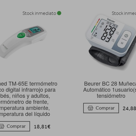
Stock inmediato
Stock inme
ed TM-65E termómetro
Beurer BC 28 Muñec
co digital infrarrojo para
Automático 1usuario(
bés, niños y adultos,
tensiómetro
ermómetro de frente,
mperatura ambiente,
24,8
Comprar
mperatura del líquido
18,81€
Comprar