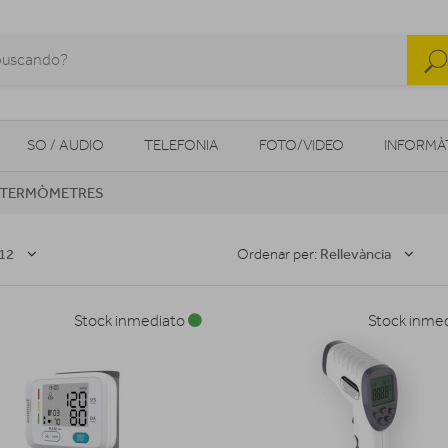
SO / AUDIO
TELEFONIA
FOTO/VIDEO
INFORMÀ
TERMÒMETRES
MOBILITAT URBANA
NAVEGADORS GPS
CONSOLES
12
Rellevància
Ordenar per:
Stock inmediato
Stock inme