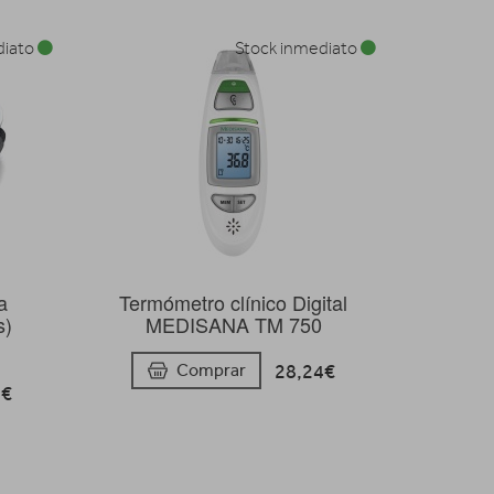
diato
Stock inmediato
a
Termómetro clínico Digital
s)
MEDISANA TM 750
28,24€
Comprar
8€