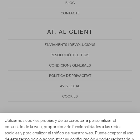
BLOG
CONTACTE
AT. AL CLIENT
ENVIAMENTS I DEVOLUCIONS
RESOLUCIÓ DE LITIGIS
CONDICIONS GENERALS
POLITICA DE PRIVACITAT
AVÍS LEGAL
COOKIES
Utilizamos cookies propias y de terceros para personalizar el
contenido de la web, proporcionarle funcionalidades a las redes
sociales y para analizar el tráfico de nuestra web. Puede aceptar el uso
de esta tecnología o administrar su configuración y poder rechazarla, y